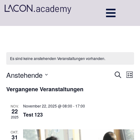
Es sind keine anstehenden Veranstaltungen vorhanden.
Veran
Ve
Anstehende
Suche
Liste
Datum
An
Such
wählen.
Vergangene Veranstaltungen
Na
und
November 22, 2025 @ 08:00
-
17:00
NOV.
Ansic
22
Test 123
2025
Navig
OKT.
31